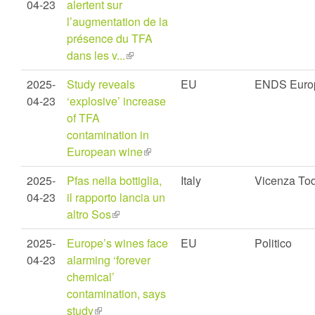
04-23
alertent sur
l’augmentation de la
présence du TFA
dans les v...
(link
is
2025-
Study reveals
EU
ENDS Euro
external)
04-23
‘explosive’ increase
of TFA
contamination in
European wine
(link
is
2025-
Pfas nella bottiglia,
Italy
Vicenza To
external)
04-23
il rapporto lancia un
altro Sos
(link
is
2025-
Europe’s wines face
EU
Politico
external)
04-23
alarming ‘forever
chemical’
contamination, says
study
(link