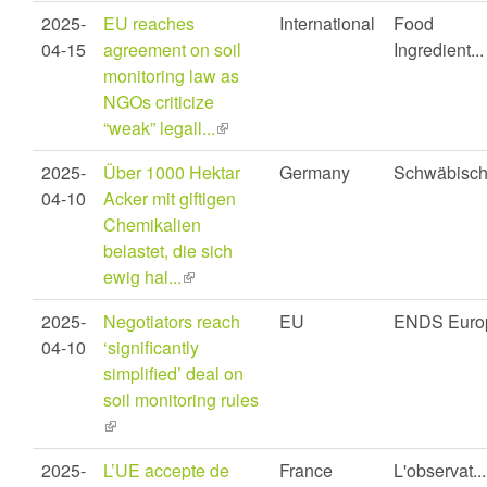
is
2025-
EU reaches
International
Food
external)
04-15
agreement on soil
Ingredient...
monitoring law as
NGOs criticize
“weak” legall...
(link
is
2025-
Über 1000 Hektar
Germany
Schwäbisc
external)
04-10
Acker mit giftigen
Chemikalien
belastet, die sich
ewig hal...
(link
is
2025-
Negotiators reach
EU
ENDS Euro
external)
04-10
‘significantly
simplified’ deal on
soil monitoring rules
(link
is
2025-
L’UE accepte de
France
L'observat...
external)