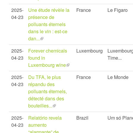
is
2025-
Une étude révèle la
France
Le Figaro
external)
04-23
présence de
polluants éternels
dans le vin : est-ce
dan...
(link
is
2025-
Forever chemicals
Luxembourg
Luxembour
external)
04-23
found in
Time...
Luxembourg wine
(link
is
2025-
Du TFA, le plus
France
Le Monde
external)
04-23
répandu des
polluants éternels,
détecté dans des
bouteilles...
(link
is
2025-
Relatório revela
Brazil
Um só Plan
external)
04-23
aumento
“alarmante” de