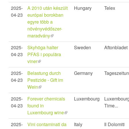
is
2025-
A 2010 után készült
Hungary
Telex
external)
04-23
európai borokban
egyre több a
növényvédőszer-
maradvány
(link
is
2025-
Skyhöga halter
Sweden
Aftonbladet
external)
04-23
PFAS i populära
viner
(link
is
2025-
Belastung durch
Germany
Tageszeitu
external)
04-23
Pestizide - Gift im
Wein
(link
is
2025-
Forever chemicals
Luxembourg
Luxembour
external)
04-23
found in
Time...
Luxembourg wine
(link
is
2025-
Vini contaminati da
Italy
Il Dolomiti
external)