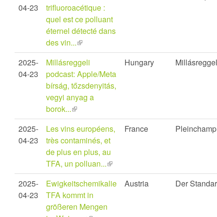
04-23
trifluoroacétique :
quel est ce polluant
éternel détecté dans
des vin...
(link
is
2025-
Millásreggeli
Hungary
Millásreggel
external)
04-23
podcast: Apple/Meta
bírság, tőzsdenyitás,
vegyi anyag a
borok...
(link
is
2025-
Les vins européens,
France
Pleinchamp
external)
04-23
très contaminés, et
de plus en plus, au
TFA, un polluan...
(link
is
2025-
Ewigkeitschemikalie
Austria
Der Standa
external)
04-23
TFA kommt in
größeren Mengen