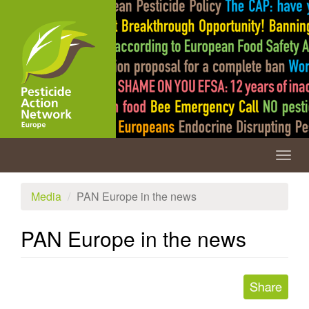
Skip
to
main
content
Togg
navig
Media
PAN Europe in the news
PAN Europe in the news