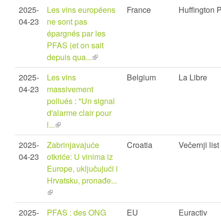
is
2025-
Les vins européens
France
Huffington 
external)
04-23
ne sont pas
épargnés par les
PFAS (et on sait
depuis qua...
(link
is
2025-
Les vins
Belgium
La Libre
external)
04-23
massivement
pollués : "Un signal
d'alarme clair pour
l...
(link
is
2025-
Zabrinjavajuće
Croatia
Večernji list
external)
04-23
otkriće: U vinima iz
Europe, uključujući i
Hrvatsku, pronađe...
(link
is
2025-
PFAS : des ONG
EU
Euractiv
external)