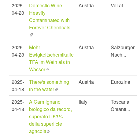
is
2025-
Domestic Wine
Austria
Vol.at
external)
04-23
Heavily
Contaminated with
Forever Chemicals
(link
is
2025-
Mehr
Austria
Salzburger
external)
04-23
Ewigkeitschemikalie
Nach...
TFA im Wein als in
Wasser
(link
is
2025-
There's something
Austria
Eurozine
external)
04-18
in the water
(link
is
2025-
A Carmignano
Italy
Toscana
external)
04-18
biologico da record,
Chianti...
superato il 53%
della superficie
agricola
(link