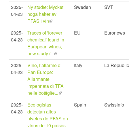
is
2025-
Ny studie: Mycket
Sweden
SVT
external)
04-23
höga halter av
PFAS i vin
(link
is
2025-
Traces of 'forever
EU
Euronews
external)
04-23
chemical' found in
European wines,
new study r...
(link
is
2025-
Vino, l’allarme di
Italy
La Republi
external)
04-23
Pan Europe:
Allarmante
impennata di TFA
nelle bottiglie...
(link
is
2025-
Ecologistas
Spain
Swissinfo
external)
04-23
detectan altos
niveles de PFAS en
vinos de 10 países