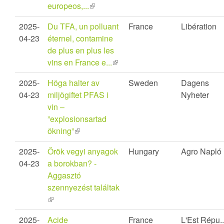
europeos,...
(link
is
2025-
Du TFA, un polluant
France
Libération
external)
04-23
éternel, contamine
de plus en plus les
vins en France e...
(link
is
2025-
Höga halter av
Sweden
Dagens
external)
04-23
miljögiftet PFAS i
Nyheter
vin –
”explosionsartad
ökning”
(link
is
2025-
Örök vegyi anyagok
Hungary
Agro Napló
external)
04-23
a borokban? -
Aggasztó
szennyezést találtak
(link
is
2025-
Acide
France
L'Est Répu..
external)