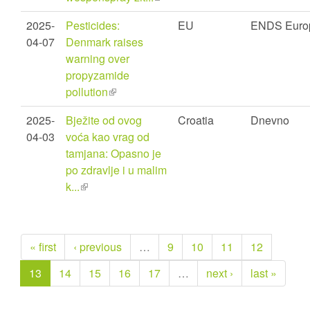
is
2025-
Pesticides:
EU
ENDS Euro
external)
04-07
Denmark raises
warning over
propyzamide
pollution
(link
is
2025-
Bježite od ovog
Croatia
Dnevno
external)
04-03
voća kao vrag od
tamjana: Opasno je
po zdravlje i u malim
k...
(link
is
external)
« first
‹ previous
…
9
10
11
12
13
14
15
16
17
…
next ›
last »