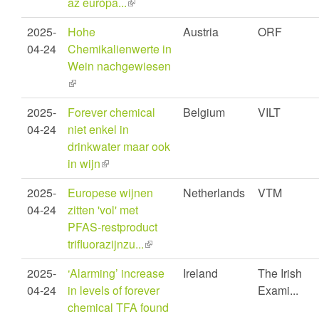
az európa...
(link
is
2025-
Hohe
Austria
ORF
external)
04-24
Chemikalienwerte in
Wein nachgewiesen
(link
is
2025-
Forever chemical
Belgium
VILT
external)
04-24
niet enkel in
drinkwater maar ook
in wijn
(link
is
2025-
Europese wijnen
Netherlands
VTM
external)
04-24
zitten 'vol' met
PFAS-restproduct
trifluorazijnzu...
(link
is
2025-
‘Alarming’ increase
Ireland
The Irish
external)
04-24
in levels of forever
Exami...
chemical TFA found