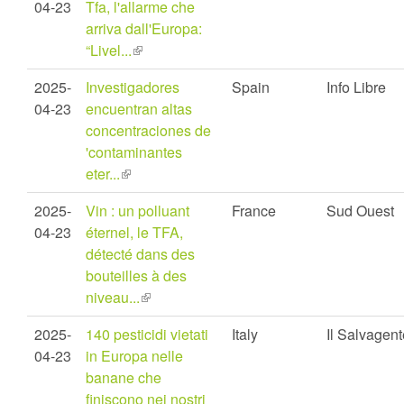
04-23
Tfa, l'allarme che
arriva dall'Europa:
“Livel...
(link
is
2025-
Investigadores
Spain
Info Libre
external)
04-23
encuentran altas
concentraciones de
'contaminantes
eter...
(link
is
2025-
Vin : un polluant
France
Sud Ouest
external)
04-23
éternel, le TFA,
détecté dans des
bouteilles à des
niveau...
(link
is
2025-
140 pesticidi vietati
Italy
Il Salvagent
external)
04-23
in Europa nelle
banane che
finiscono nei nostri