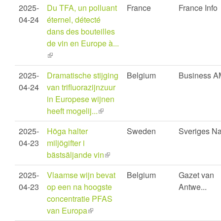
2025-
Du TFA, un polluant
France
France Info
external)
04-24
éternel, détecté
dans des bouteilles
de vin en Europe à...
(link
is
2025-
Dramatische stijging
Belgium
Business A
external)
04-24
van trifluorazijnzuur
in Europese wijnen
heeft mogelij...
(link
is
2025-
Höga halter
Sweden
Sveriges Na
external)
04-23
miljögifter i
bästsäljande vin
(link
is
2025-
Vlaamse wijn bevat
Belgium
Gazet van
external)
04-23
op een na hoogste
Antwe...
concentratie PFAS
van Europa
(link