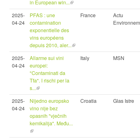
in European win...
(link
is
2025-
PFAS : une
France
Actu
external)
04-24
contamination
Environnem.
exponentielle des
vins européens
depuis 2010, aler...
(link
is
2025-
Allarme sui vini
Italy
MSN
external)
04-24
europei:
"Contaminati da
Tfa". I rischi per la
s...
(link
is
2025-
Nijedno europsko
Croatia
Glas Istre
external)
04-24
vino nije bez
opasnih "vječnih
kemikalija". Među...
(link
is