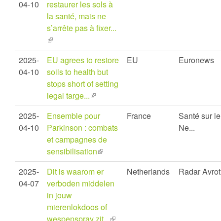
04-10
restaurer les sols à
la santé, mais ne
s’arrête pas à fixer...
(link
is
2025-
EU agrees to restore
EU
Euronews
external)
04-10
soils to health but
stops short of setting
legal targe...
(link
is
2025-
Ensemble pour
France
Santé sur le
external)
04-10
Parkinson : combats
Ne...
et campagnes de
sensibilisation
(link
is
2025-
Dit is waarom er
Netherlands
Radar Avrot
external)
04-07
verboden middelen
in jouw
mierenlokdoos of
wespenspray zit...
(link