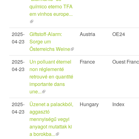
químico eterno TFA
em vinhos europe...
(link
is
2025-
Giftstoff-Alarm:
Austria
OE24
external)
04-23
Sorge um
Österreichs Weine
(link
is
2025-
Un polluant éternel
France
Ouest Fran
external)
04-23
non réglementé
retrouvé en quantité
importante dans
une...
(link
is
2025-
Üzenet a palackból,
Hungary
Index
external)
04-23
aggasztó
mennyiségű vegyi
anyagot mutattak ki
a borokba...
(link