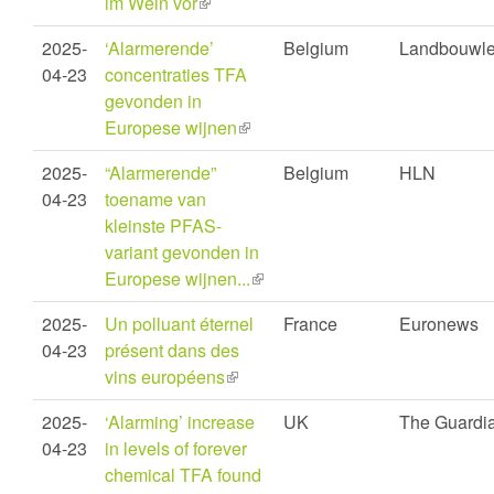
im Wein vor
(link
is
2025-
‘Alarmerende’
Belgium
Landbouwl
external)
04-23
concentraties TFA
gevonden in
Europese wijnen
(link
is
2025-
“Alarmerende”
Belgium
HLN
external)
04-23
toename van
kleinste PFAS-
variant gevonden in
Europese wijnen...
(link
is
2025-
Un polluant éternel
France
Euronews
external)
04-23
présent dans des
vins européens
(link
is
2025-
‘Alarming’ increase
UK
The Guardi
external)
04-23
in levels of forever
chemical TFA found