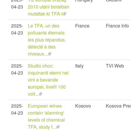
external)
04-23
2010 utáni boraiban
mutattak ki TFA-t
(link
is
2025-
Le TFA, un des
France
France Info
external)
04-23
polluants éternels
les plus répandus,
détecté à des
niveaux...
(link
is
2025-
Studio choc:
Italy
TVI Web
external)
04-23
inquinanti eterni nei
vini e bevande
europei, livelli 100
volt...
(link
is
2025-
European wines
Kosovo
Kosova Pre
external)
04-23
contain 'alarming'
levels of chemical
TFA, study f...
(link