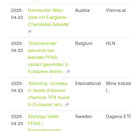
is
2025-
Heimischer Wein
Austria
Vienna.at
external)
04-23
stark mit Ewigkeits-
Chemikalie belastet
(link
is
2025-
“Alarmerende”
Belgium
HLN
external)
04-23
toename van
kleinste PFAS-
variant gevonden in
Europese wijnen...
(link
is
2025-
‘Alarming’ increase
International
Wine Indust
external)
04-23
in levels of forever
I...
chemical TFA found
in European win...
(link
is
2025-
Skyhöga halter
Sweden
Dagens ET
external)
04-23
PFAS i
Systembolagets