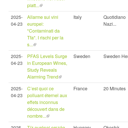
piatt...
(link
is
2025-
Allarme sui vini
Italy
Quotidiano
external)
04-23
europei:
Nazi...
"Contaminati da
Tfa". I rischi per la
s...
(link
is
2025-
PFAS Levels Surge
Sweden
Sweden Her
external)
04-23
in European Wines,
Study Reveals
Alarming Trend
(link
is
2025-
C’est quoi ce
France
20 Minutes
external)
04-23
polluant éternel aux
effets inconnus
découvert dans de
nombre...
(link
is
2025-
Tíz európai ország
Hungary
Okoshír