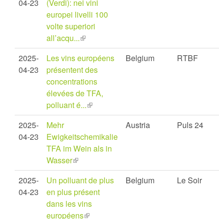
04-23
(Verdi): nei vini
europei livelli 100
volte superiori
all’acqu...
(link
is
2025-
Les vins européens
Belgium
RTBF
external)
04-23
présentent des
concentrations
élevées de TFA,
polluant é...
(link
is
2025-
Mehr
Austria
Puls 24
external)
04-23
Ewigkeitschemikalie
TFA im Wein als in
Wasser
(link
is
2025-
Un polluant de plus
Belgium
Le Soir
external)
04-23
en plus présent
dans les vins
européens
(link