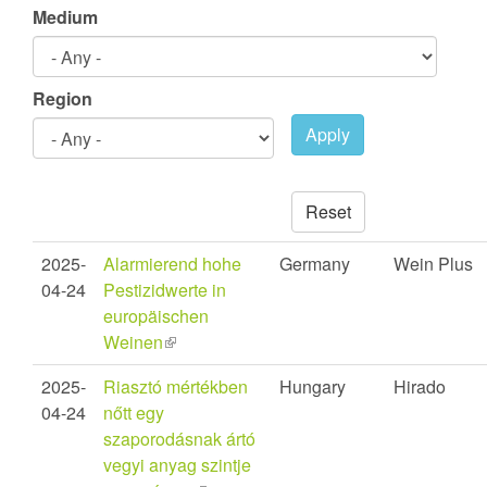
Medium
Region
Apply
Reset
2025-
Alarmierend hohe
Germany
Wein Plus
04-24
Pestizidwerte in
europäischen
Weinen
(link
is
2025-
Riasztó mértékben
Hungary
Hirado
external)
04-24
nőtt egy
szaporodásnak ártó
vegyi anyag szintje