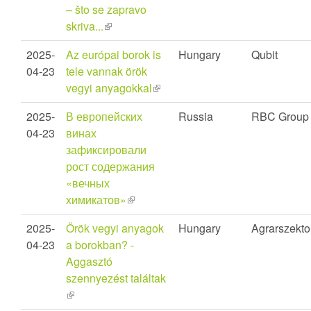
– što se zapravo
skriva...
(link
is
2025-
Az európai borok is
Hungary
Qubit
external)
04-23
tele vannak örök
vegyi anyagokkal
(link
is
2025-
В европейских
Russia
RBC Group
external)
04-23
винах
зафиксировали
рост содержания
«вечных
химикатов»
(link
is
2025-
Örök vegyi anyagok
Hungary
Agrarszekto
external)
04-23
a borokban? -
Aggasztó
szennyezést találtak
(link