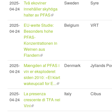
2025-
Två ekoviner
Sweden
Syre
external)
04-24
innehåller skyhöga
halter av PFAS
(link
is
2025-
EU-weite Studie:
Belgium
VRT
external)
04-24
Besonders hohe
PFAS-
Konzentrationen in
Weinen aus
Flandern
(link
is
2025-
Mængden af PFAS i
Denmark
Jyllands Po
external)
04-24
vin er eksploderet
siden 2010: »Et klart
wakeupcall for E...
(link
is
2025-
La presenza
Italy
Cibus
external)
04-24
crescente di TFA nei
Vini
(link
is