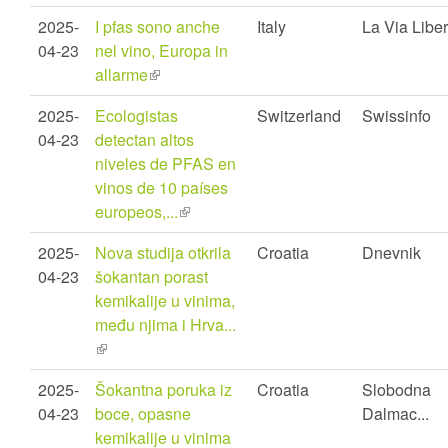
is
2025-
I pfas sono anche
Italy
La Via Libe
external)
04-23
nel vino, Europa in
allarme
(link
is
2025-
Ecologistas
Switzerland
Swissinfo
external)
04-23
detectan altos
niveles de PFAS en
vinos de 10 países
europeos,...
(link
is
2025-
Nova studija otkrila
Croatia
Dnevnik
external)
04-23
šokantan porast
kemikalije u vinima,
među njima i Hrva...
(link
is
2025-
Šokantna poruka iz
Croatia
Slobodna
external)
04-23
boce, opasne
Dalmac...
kemikalije u vinima