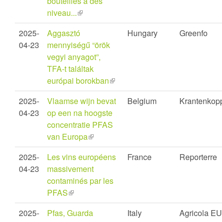
bouteilles à des
niveau...
(link
is
2025-
Aggasztó
Hungary
Greenfo
external)
04-23
mennyiségű “örök
vegyi anyagot”,
TFA-t találtak
európai borokban
(link
is
2025-
Vlaamse wijn bevat
Belgium
Krantenkop
external)
04-23
op een na hoogste
concentratie PFAS
van Europa
(link
is
2025-
Les vins européens
France
Reporterre
external)
04-23
massivement
contaminés par les
PFAS
(link
is
2025-
Pfas, Guarda
Italy
Agricola EU
external)