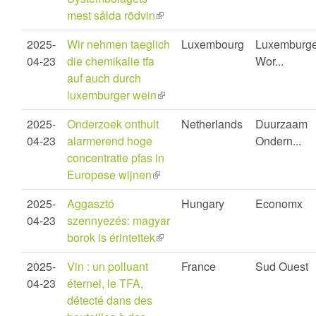
mest sålda rödvin
(link
is
2025-
Wir nehmen taeglich
Luxembourg
Luxemburge
external)
04-23
die chemikalie tfa
Wor...
auf auch durch
luxemburger wein
(link
is
2025-
Onderzoek onthult
Netherlands
Duurzaam
external)
04-23
alarmerend hoge
Ondern...
concentratie pfas in
Europese wijnen
(link
is
2025-
Aggasztó
Hungary
Economx
external)
04-23
szennyezés: magyar
borok is érintettek
(link
is
2025-
Vin : un polluant
France
Sud Ouest
external)
04-23
éternel, le TFA,
détecté dans des