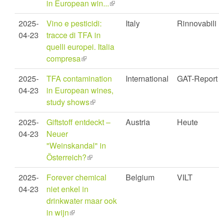
in European win...
(link
is
2025-
Vino e pesticidi:
Italy
Rinnovabili
external)
04-23
tracce di TFA in
quelli europei. Italia
compresa
(link
is
2025-
TFA contamination
International
GAT-Report
external)
04-23
in European wines,
study shows
(link
is
2025-
Giftstoff entdeckt –
Austria
Heute
external)
04-23
Neuer
"Weinskandal" in
Österreich?
(link
is
2025-
Forever chemical
Belgium
VILT
external)
04-23
niet enkel in
drinkwater maar ook
in wijn
(link